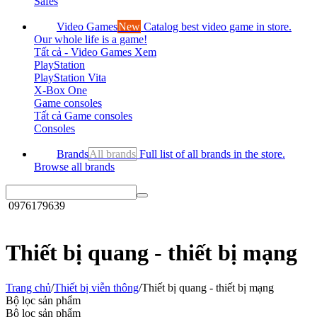
Safes
Video Games
New
Catalog best video game in store.
Our whole life is a game!
Tất cả - Video Games
Xem
PlayStation
PlayStation Vita
X-Box One
Game consoles
Tất cả Game consoles
Consoles
Brands
All brands
Full list of all brands in the store.
Browse all brands
0976179639
Thiết bị quang - thiết bị mạng
Trang chủ
/
Thiết bị viễn thông
/
Thiết bị quang - thiết bị mạng
Bộ lọc sản phẩm
Bộ lọc sản phẩm