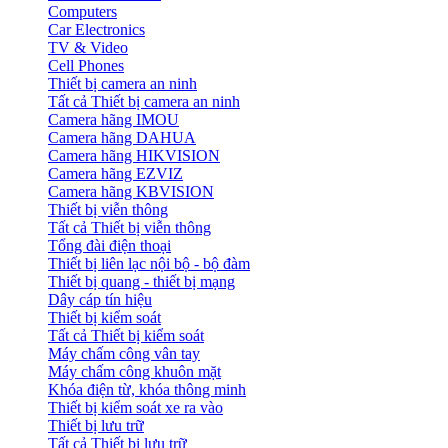
Computers
Car Electronics
TV & Video
Cell Phones
Thiết bị camera an ninh
Tất cả Thiết bị camera an ninh
Camera hãng IMOU
Camera hãng DAHUA
Camera hãng HIKVISION
Camera hãng EZVIZ
Camera hãng KBVISION
Thiết bị viễn thông
Tất cả Thiết bị viễn thông
Tổng đài điện thoại
Thiết bị liên lạc nội bộ - bộ đàm
Thiết bị quang - thiết bị mạng
Dây cáp tín hiệu
Thiết bị kiểm soát
Tất cả Thiết bị kiểm soát
Máy chấm công vân tay
Máy chấm công khuôn mặt
Khóa điện từ, khóa thông minh
Thiết bị kiểm soát xe ra vào
Thiết bị lưu trữ
Tất cả Thiết bị lưu trữ