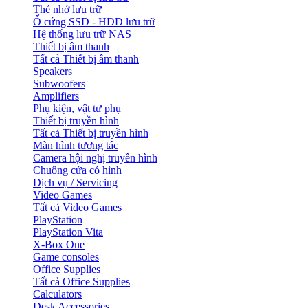
Thẻ nhớ lưu trữ
Ổ cứng SSD - HDD lưu trữ
Hệ thống lưu trữ NAS
Thiết bị âm thanh
Tất cả Thiết bị âm thanh
Speakers
Subwoofers
Amplifiers
Phụ kiện, vật tư phụ
Thiết bị truyền hình
Tất cả Thiết bị truyền hình
Màn hình tương tác
Camera hội nghị truyền hình
Chuông cửa có hình
Dịch vụ / Servicing
Video Games
Tất cả Video Games
PlayStation
PlayStation Vita
X-Box One
Game consoles
Office Supplies
Tất cả Office Supplies
Calculators
Desk Accessories