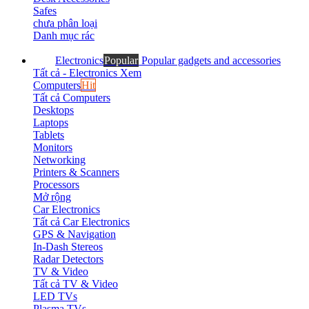
Safes
chưa phân loại
Danh mục rác
Electronics
Popular
Popular gadgets and accessories
Tất cả - Electronics
Xem
Computers
Hit
Tất cả Computers
Desktops
Laptops
Tablets
Monitors
Networking
Printers & Scanners
Processors
Mở rộng
Car Electronics
Tất cả Car Electronics
GPS & Navigation
In-Dash Stereos
Radar Detectors
TV & Video
Tất cả TV & Video
LED TVs
Plasma TVs