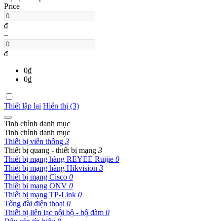
Price
₫
–
₫
0
₫
0
₫
Thiết lập lại
Hiển thị (3)
Tinh chỉnh danh mục
Tinh chỉnh danh mục
Thiết bị viễn thông
3
Thiết bị quang - thiết bị mạng
3
Thiết bị mạng hãng REYEE Ruijie
0
Thiết bị mạng hãng Hikvision
3
Thiết bị mạng Cisco
0
Thiêt bi mang ONV
0
Thiết bị mạng TP-Link
0
Tổng đài điện thoại
0
Thiết bị liên lạc nội bộ - bộ đàm
0