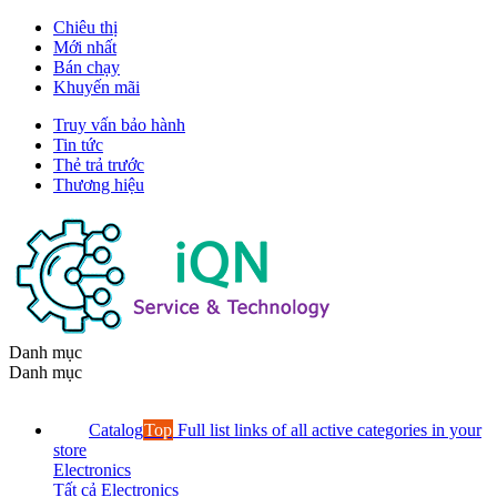
Chiêu thị
Mới nhất
Bán chạy
Khuyến mãi
Truy vấn bảo hành
Tin tức
Thẻ trả trước
Thương hiệu
Danh mục
Danh mục
Catalog
Top
Full list links of all active categories in your
store
Electronics
Tất cả Electronics