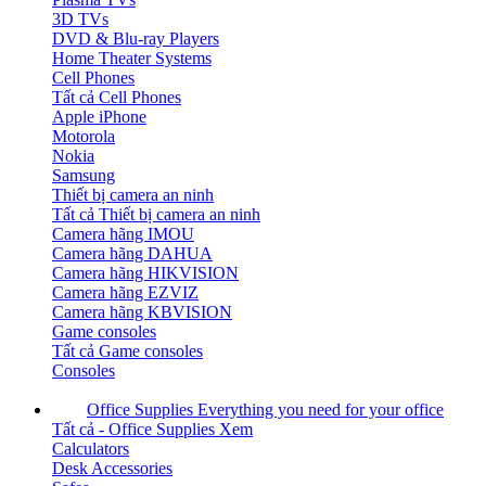
3D TVs
DVD & Blu-ray Players
Home Theater Systems
Cell Phones
Tất cả Cell Phones
Apple iPhone
Motorola
Nokia
Samsung
Thiết bị camera an ninh
Tất cả Thiết bị camera an ninh
Camera hãng IMOU
Camera hãng DAHUA
Camera hãng HIKVISION
Camera hãng EZVIZ
Camera hãng KBVISION
Game consoles
Tất cả Game consoles
Consoles
Office Supplies
Everything you need for your office
Tất cả - Office Supplies
Xem
Calculators
Desk Accessories