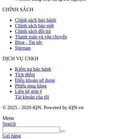
CHÍNH SÁCH
Chính sách bảo hành
Chính sách bảo mật
Chính sách đổi trả
Thanh toán và vận chuyển
Blog - Tin tức
Sitemap
DỊCH VỤ CSKH
Kiểm tra bảo hành
Tích điểm
Điều khoản sử dụng
Phiếu mua hàng
Liên hệ góp ý
Tài khoản của tôi
© 2025 - 2026 iQN. Powered by iQN.vn
Menu
Search
Giỏ hàng