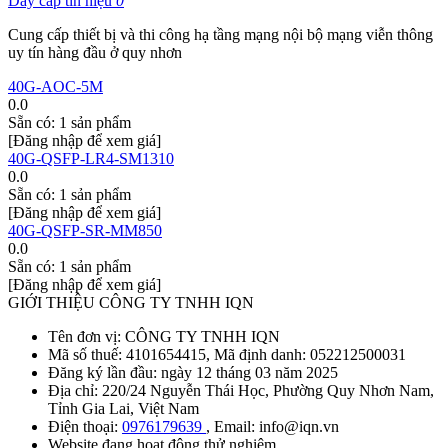
Dây cáp tín hiệu
0
Cung cấp thiết bị và thi công hạ tầng mạng nội bộ mạng viễn thông
uy tín hàng đầu ở quy nhơn
40G-AOC-5M
0.0
Sẵn có:
1 sản phẩm
[Đăng nhập để xem giá]
40G-QSFP-LR4-SM1310
0.0
Sẵn có:
1 sản phẩm
[Đăng nhập để xem giá]
40G-QSFP-SR-MM850
0.0
Sẵn có:
1 sản phẩm
[Đăng nhập để xem giá]
GIỚI THIỆU CÔNG TY TNHH IQN
Tên đơn vị: CÔNG TY TNHH IQN
Mã số thuế: 4101654415, Mã định danh: 052212500031
Đăng ký lần đầu: ngày 12 tháng 03 năm 2025
Địa chỉ: 220/24 Nguyễn Thái Học, Phường Quy Nhơn Nam,
Tỉnh Gia Lai, Việt Nam
Điện thoại:
0976179639
, Email: info@iqn.vn
Website đang hoạt động thử nghiệm