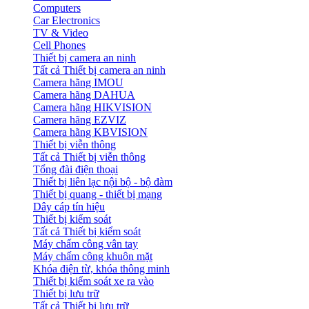
Computers
Car Electronics
TV & Video
Cell Phones
Thiết bị camera an ninh
Tất cả Thiết bị camera an ninh
Camera hãng IMOU
Camera hãng DAHUA
Camera hãng HIKVISION
Camera hãng EZVIZ
Camera hãng KBVISION
Thiết bị viễn thông
Tất cả Thiết bị viễn thông
Tổng đài điện thoại
Thiết bị liên lạc nội bộ - bộ đàm
Thiết bị quang - thiết bị mạng
Dây cáp tín hiệu
Thiết bị kiểm soát
Tất cả Thiết bị kiểm soát
Máy chấm công vân tay
Máy chấm công khuôn mặt
Khóa điện từ, khóa thông minh
Thiết bị kiểm soát xe ra vào
Thiết bị lưu trữ
Tất cả Thiết bị lưu trữ