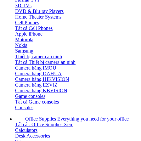
3D TVs
DVD & Blu-ray Players
Home Theater Systems
Cell Phones
Tất cả Cell Phones
Apple iPhone
Motorola
Nokia
Samsung
Thiết bị camera an ninh
Tất cả Thiết bị camera an ninh
Camera hãng IMOU
Camera hãng DAHUA
Camera hãng HIKVISION
Camera hãng EZVIZ
Camera hãng KBVISION
Game consoles
Tất cả Game consoles
Consoles
Office Supplies
Everything you need for your office
Tất cả - Office Supplies
Xem
Calculators
Desk Accessories