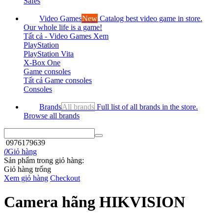
Safes
Video Games
New
Catalog best video game in store.
Our whole life is a game!
Tất cả - Video Games
Xem
PlayStation
PlayStation Vita
X-Box One
Game consoles
Tất cả Game consoles
Consoles
Brands
All brands
Full list of all brands in the store.
Browse all brands
0976179639
0
Giỏ hàng
Sản phẩm trong giỏ hàng:
Giỏ hàng trống
Xem giỏ hàng
Checkout
Camera hãng HIKVISION