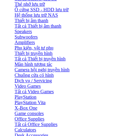
Thẻ nhớ lưu trữ
Ổ cứng SSD - HDD lưu trữ
Hệ thống lưu trữ NAS
Thiết bị âm thanh
Tất cả Thiết bị âm thanh
Speakers
Subwoofers
Amplifiers
Phụ kiện, vật tư phụ
Thiết bị truyền hình
Tất cả Thiết bị truyền hình
Màn hình tương tác
Camera hội nghị truyền hình
Chuông cửa có hình
Dịch vụ / Servicing
Video Games
Tất cả Video Games
PlayStation
PlayStation Vita
X-Box One
Game consoles
Office Supplies
Tất cả Office Supplies
Calculators
Desk Accessories