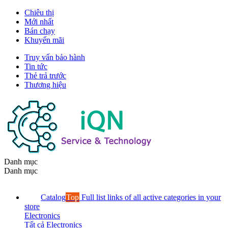
Chiêu thị
Mới nhất
Bán chạy
Khuyến mãi
Truy vấn bảo hành
Tin tức
Thẻ trả trước
Thương hiệu
Danh mục
Danh mục
Catalog
Top
Full list links of all active categories in your
store
Electronics
Tất cả Electronics