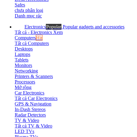
Safes
chưa phân loại
Danh mục rác
Electronics
Popular
Popular gadgets and accessories
Tất cả - Electronics
Xem
Computers
Hit
Tất cả Computers
Desktops
Laptops
Tablets
Monitors
Networking
Printers & Scanners
Processors
Mở rộng
Car Electronics
Tất cả Car Electronics
GPS & Navigation
In-Dash Stereos
Radar Detectors
TV & Video
Tất cả TV & Video
LED TVs
Plasma TVs