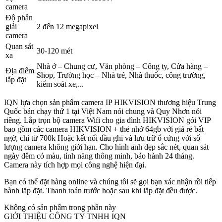
camera
Độ phân
giải
2 đến 12 megapixel
camera
Quan sát
30-120 mét
xa
Nhà ở – Chung cư, Văn phòng – Công ty, Cửa hàng –
Địa điểm
Shop, Trường học – Nhà trẻ, Nhà thuốc, công trường,
lắp đặt
kiểm soát xe,...
IQN lựa chọn sản phẩm camera IP HIKVISION thương hiệu Trung
Quốc bán chạy thứ 1 tại Việt Nam nói chung và Quy Nhơn nói
riêng. Lắp trọn bộ camera Wifi cho gia đình HIKVISION gói VIP
bao gồm các camera HIKVISION + thẻ nhớ 64gb với giá rẻ bất
ngờ, chỉ từ 700k Hoặc kết nối đầu ghi và lưu trữ ổ cứng với số
lượng camera không giới hạn. Cho hình ảnh đẹp sắc nét, quan sát
ngày đêm có màu, tính năng thông minh, bảo hành 24 tháng.
Camera này tích hợp mọi công nghệ hiện đại.
Bạn có thể đặt hàng online và chúng tôi sẽ gọi bạn xác nhận rồi tiếp
hành lắp đặt. Thanh toán trước hoặc sau khi lắp đặt đều được.
Không có sản phẩm trong phần này
GIỚI THIỆU CÔNG TY TNHH IQN