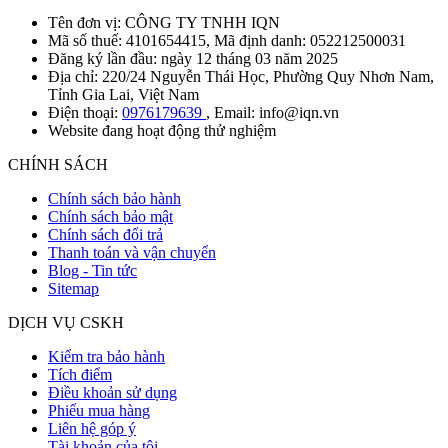
Tên đơn vị: CÔNG TY TNHH IQN
Mã số thuế: 4101654415, Mã định danh: 052212500031
Đăng ký lần đầu: ngày 12 tháng 03 năm 2025
Địa chỉ: 220/24 Nguyễn Thái Học, Phường Quy Nhơn Nam,
Tỉnh Gia Lai, Việt Nam
Điện thoại:
0976179639
, Email: info@iqn.vn
Website đang hoạt động thử nghiệm
CHÍNH SÁCH
Chính sách bảo hành
Chính sách bảo mật
Chính sách đổi trả
Thanh toán và vận chuyển
Blog - Tin tức
Sitemap
DỊCH VỤ CSKH
Kiểm tra bảo hành
Tích điểm
Điều khoản sử dụng
Phiếu mua hàng
Liên hệ góp ý
Tài khoản của tôi