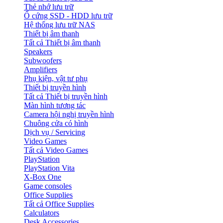
Thẻ nhớ lưu trữ
Ổ cứng SSD - HDD lưu trữ
Hệ thống lưu trữ NAS
Thiết bị âm thanh
Tất cả Thiết bị âm thanh
Speakers
Subwoofers
Amplifiers
Phụ kiện, vật tư phụ
Thiết bị truyền hình
Tất cả Thiết bị truyền hình
Màn hình tương tác
Camera hội nghị truyền hình
Chuông cửa có hình
Dịch vụ / Servicing
Video Games
Tất cả Video Games
PlayStation
PlayStation Vita
X-Box One
Game consoles
Office Supplies
Tất cả Office Supplies
Calculators
Desk Accessories