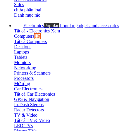
Safes
chưa phân loại
Danh mục rác
Electronics
Popular
Popular gadgets and accessories
Tất cả - Electronics
Xem
Computers
Hit
Tất cả Computers
Desktops
Laptops
Tablets
Monitors
Networking
Printers & Scanners
Processors
Mở rộng
Car Electronics
Tất cả Car Electronics
GPS & Navigation
In-Dash Stereos
Radar Detectors
TV & Video
Tất cả TV & Video
LED TVs
Plasma TVs