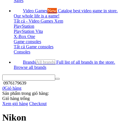
Safes
Video Games
New
Catalog best video game in store.
Our whole life is a game!
Tất cả - Video Games
Xem
PlayStation
PlayStation Vita
X-Box One
Game consoles
Tất cả Game consoles
Consoles
Brands
All brands
Full list of all brands in the store.
Browse all brands
0976179639
0
Giỏ hàng
Sản phẩm trong giỏ hàng:
Giỏ hàng trống
Xem giỏ hàng
Checkout
Nikon