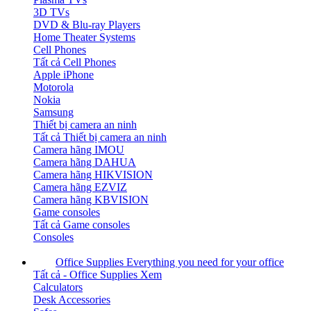
3D TVs
DVD & Blu-ray Players
Home Theater Systems
Cell Phones
Tất cả Cell Phones
Apple iPhone
Motorola
Nokia
Samsung
Thiết bị camera an ninh
Tất cả Thiết bị camera an ninh
Camera hãng IMOU
Camera hãng DAHUA
Camera hãng HIKVISION
Camera hãng EZVIZ
Camera hãng KBVISION
Game consoles
Tất cả Game consoles
Consoles
Office Supplies
Everything you need for your office
Tất cả - Office Supplies
Xem
Calculators
Desk Accessories