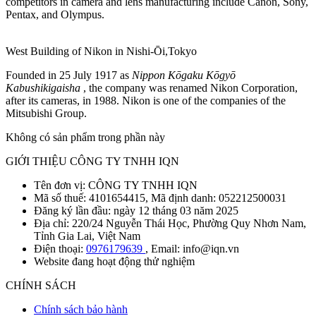
competitors in camera and lens manufacturing include Canon, Sony,
Pentax, and Olympus.
West Building of Nikon in Nishi-Ōi,Tokyo
Founded in 25 July 1917 as
Nippon Kōgaku Kōgyō
Kabushikigaisha
, the company was renamed Nikon Corporation,
after its cameras, in 1988. Nikon is one of the companies of the
Mitsubishi Group.
Không có sản phẩm trong phần này
GIỚI THIỆU CÔNG TY TNHH IQN
Tên đơn vị: CÔNG TY TNHH IQN
Mã số thuế: 4101654415, Mã định danh: 052212500031
Đăng ký lần đầu: ngày 12 tháng 03 năm 2025
Địa chỉ: 220/24 Nguyễn Thái Học, Phường Quy Nhơn Nam,
Tỉnh Gia Lai, Việt Nam
Điện thoại:
0976179639
, Email: info@iqn.vn
Website đang hoạt động thử nghiệm
CHÍNH SÁCH
Chính sách bảo hành