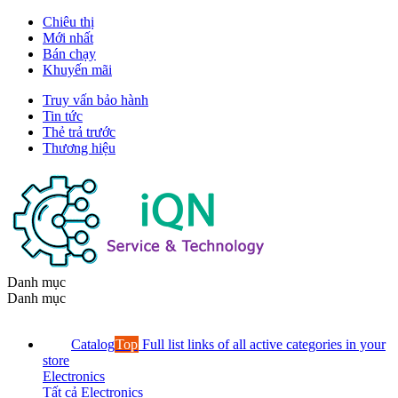
Chiêu thị
Mới nhất
Bán chạy
Khuyến mãi
Truy vấn bảo hành
Tin tức
Thẻ trả trước
Thương hiệu
Danh mục
Danh mục
Catalog
Top
Full list links of all active categories in your
store
Electronics
Tất cả Electronics