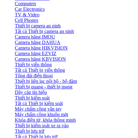
Computers
Car Electronics
TV & Video
Cell Phones
Thiết bị camera an ninh
Tất cả Thiết bị camera an ninh
Camera hãng IMOU
Camera hãng DAHUA
Camera hãng HIKVISION
Camera hãng EZVIZ
Camera hãng KBVISION
Thiết bị viễn thông
Tất cả Thiết bị viễn thông
Tổng đài điện thoại
Thiết bị liên lạc nội bộ - bộ đàm
Thiết bị quang - thiết bị mạng
Dây cáp tín hiệu
Thiết bị kiểm soát
Tất cả Thiết bị kiểm soát
Máy chấm công vân tay
Máy chấm công khuôn mặt
Khóa điện từ, khóa thông minh
Thiết bị kiểm soát xe ra vào
Thiết bị lưu trữ
Tất cả Thiết bị lưu trữ