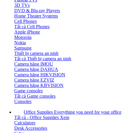
3D TVs
DVD & Blu-ray Players
Home Theater Systems
Cell Phones
Tất cả Cell Phones
Apple iPhone
Motorola
Nokia
Samsung
Thiết bị camera an ninh
Tất cả Thiết bị camera an ninh
Camera hãng IMOU
Camera hãng DAHUA
Camera hãng HIKVISION
Camera hãng EZVIZ
Camera hãng KBVISION
Game consoles
Tất cả Game consoles
Consoles
Office Supplies
Everything you need for your office
Tất cả - Office Supplies
Xem
Calculators
Desk Accessories