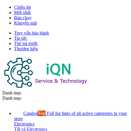
Chiêu thị
Mới nhất
Bán chạy
Khuyến mãi
Truy vấn bảo hành
Tin tức
Thẻ trả trước
Thương hiệu
Danh mục
Danh mục
Catalog
Top
Full list links of all active categories in your
store
Electronics
Tất cả Electronics