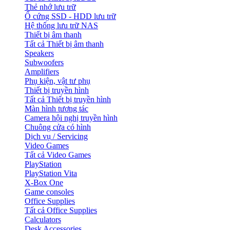
Thẻ nhớ lưu trữ
Ổ cứng SSD - HDD lưu trữ
Hệ thống lưu trữ NAS
Thiết bị âm thanh
Tất cả Thiết bị âm thanh
Speakers
Subwoofers
Amplifiers
Phụ kiện, vật tư phụ
Thiết bị truyền hình
Tất cả Thiết bị truyền hình
Màn hình tương tác
Camera hội nghị truyền hình
Chuông cửa có hình
Dịch vụ / Servicing
Video Games
Tất cả Video Games
PlayStation
PlayStation Vita
X-Box One
Game consoles
Office Supplies
Tất cả Office Supplies
Calculators
Desk Accessories