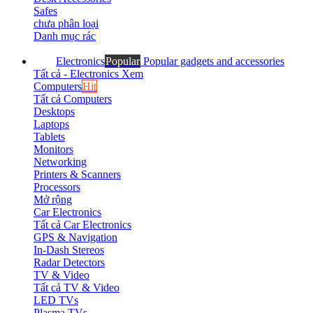
Safes
chưa phân loại
Danh mục rác
Electronics
Popular
Popular gadgets and accessories
Tất cả - Electronics
Xem
Computers
Hit
Tất cả Computers
Desktops
Laptops
Tablets
Monitors
Networking
Printers & Scanners
Processors
Mở rộng
Car Electronics
Tất cả Car Electronics
GPS & Navigation
In-Dash Stereos
Radar Detectors
TV & Video
Tất cả TV & Video
LED TVs
Plasma TVs