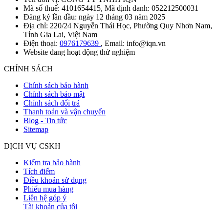
Mã số thuế: 4101654415, Mã định danh: 052212500031
Đăng ký lần đầu: ngày 12 tháng 03 năm 2025
Địa chỉ: 220/24 Nguyễn Thái Học, Phường Quy Nhơn Nam,
Tỉnh Gia Lai, Việt Nam
Điện thoại:
0976179639
, Email: info@iqn.vn
Website đang hoạt động thử nghiệm
CHÍNH SÁCH
Chính sách bảo hành
Chính sách bảo mật
Chính sách đổi trả
Thanh toán và vận chuyển
Blog - Tin tức
Sitemap
DỊCH VỤ CSKH
Kiểm tra bảo hành
Tích điểm
Điều khoản sử dụng
Phiếu mua hàng
Liên hệ góp ý
Tài khoản của tôi