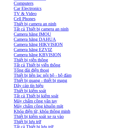
Computers
Car Electronics
TV & Video
Cell Phones
Thiết bị camera an ninh
Tất cả Thiết bị camera an ninh
Camera hãng IMOU
Camera hãng DAHUA
Camera hãng HIKVISION
Camera hãng EZVIZ
Camera hãng KBVISION
Thiết bị viễn thông
Tất cả Thiết bị viễn thông
Tổng đài điện thoại
Thiết bị liên lạc nội bộ - bộ đàm
Thiết bị quang - thiết bị mạng
Dây cáp tín hiệu
Thiết bị kiểm soát
Tất cả Thiết bị kiểm soát
Máy chấm công vân tay
Máy chấm công khuôn mặt
Khóa điện từ, khóa thông minh
Thiết bị kiểm soát xe ra vào
Thiết bị lưu trữ
Tất cả Thiết bị lưu trữ