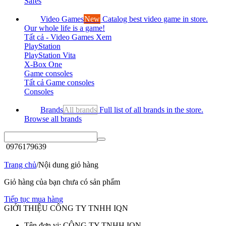
Safes
Video Games
New
Catalog best video game in store.
Our whole life is a game!
Tất cả - Video Games
Xem
PlayStation
PlayStation Vita
X-Box One
Game consoles
Tất cả Game consoles
Consoles
Brands
All brands
Full list of all brands in the store.
Browse all brands
0976179639
Trang chủ
/
Nội dung giỏ hàng
Giỏ hàng của bạn chưa có sản phẩm
Tiếp tục mua hàng
GIỚI THIỆU CÔNG TY TNHH IQN
Tên đơn vị: CÔNG TY TNHH IQN